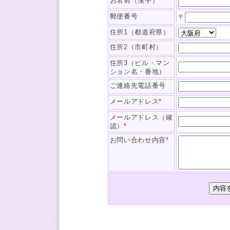
お名前（漢字）
*
郵便番号
〒
住所1（都道府県）
住所2（市町村）
住所3（ビル・マン
ション名・番地）
ご連絡先電話番号
メールアドレス
*
メールアドレス（確
認）
*
お問い合わせ内容
*